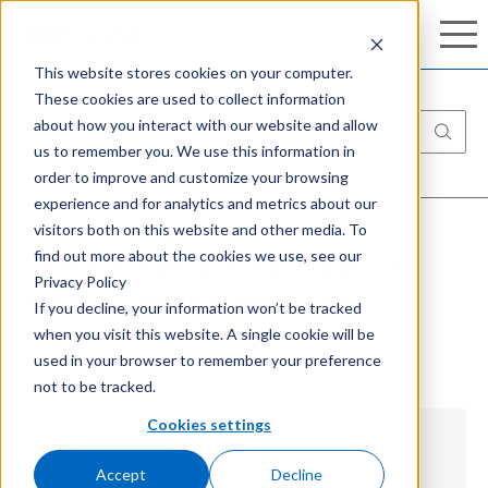
Conozca nuestro completo portafolio de
Search
Search
ciberseguridad:
Aprenda más
This website stores cookies on your computer.
These cookies are used to collect information
about how you interact with our website and allow
us to remember you. We use this information in
order to improve and customize your browsing
experience and for analytics and metrics about our
visitors both on this website and other media. To
find out more about the cookies we use, see our
Ofimática en la nube: Elegir la
Privacy Policy
mejor suite de trabajo con
If you decline, your information won’t be tracked
when you visit this website. A single cookie will be
seguridad
used in your browser to remember your preference
not to be tracked.
Cookies settings
¿Qué es la ofimática en la nube?
Accept
Decline