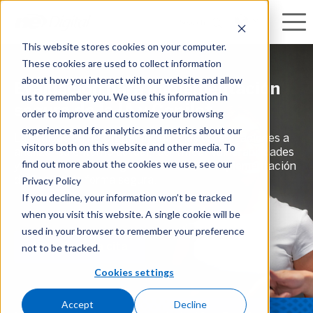
Search
This website stores cookies on your computer.
These cookies are used to collect information
about how you interact with our website and allow
Evaluación para implementación
us to remember you. We use this information in
segura de la IA y Copilot
order to improve and customize your browsing
experience and for analytics and metrics about our
La evaluación ne Digital ayuda a las organizaciones a
visitors both on this website and other media. To
analizar su entorno actual, identificar vulnerabilidades
find out more about the cookies we use, see our
y definir una estrategia clara para una implementación
Privacy Policy
de Copilot de forma segura.
If you decline, your information won’t be tracked
when you visit this website. A single cookie will be
used in your browser to remember your preference
not to be tracked.
Agendar una cita
Cookies settings
Accept
Decline