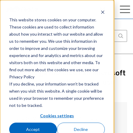
Conozca nuestro completo portafolio de
Search
Search
ciberseguridad:
Aprenda más
This website stores cookies on your computer.
These cookies are used to collect information
about how you interact with our website and allow
us to remember you. We use this information in
order to improve and customize your browsing
experience and for analytics and metrics about our
visitors both on this website and other media. To
find out more about the cookies we use, see our
Servicios gestionados en Microsoft
Privacy Policy
365: guía para optimizar su uso
If you decline, your information won’t be tracked
when you visit this website. A single cookie will be
used in your browser to remember your preference
not to be tracked.
Cookies settings
El uso del Microsoft 365 en las empresas
Accept
Decline
¿Qué incluye Microsoft 365?