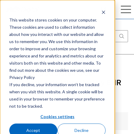
Conozca nuestro completo portafolio de
Search
Search
ciberseguridad:
Aprenda más
This website stores cookies on your computer.
These cookies are used to collect information
about how you interact with our website and allow
us to remember you. We use this information in
order to improve and customize your browsing
experience and for analytics and metrics about our
visitors both on this website and other media. To
find out more about the cookies we use, see our
Establezca su sistema de
Privacy Policy
información de laboratorio y EHR
If you decline, your information won’t be tracked
when you visit this website. A single cookie will be
en FHIR|IIB
used in your browser to remember your preference
not to be tracked.
Cookies settings
Accept
Decline