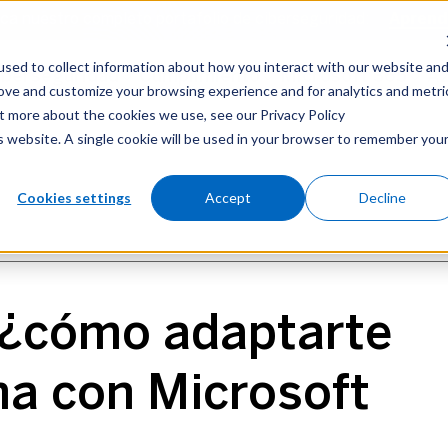
a nuestro completo portafolio de ciberseguridad:
a nuestro completo portafolio de ciberseguridad:
Aprend
Aprend
sed to collect information about how you interact with our website an
ersecurity
iberseguridad
Compliance
Cumplimiento
Microsoft 365
Microsoft 365
Azur
A
rove and customize your browsing experience and for analytics and metri
ut more about the cookies we use, see our Privacy Policy
is website. A single cookie will be used in your browser to remember you
Compliance (ES)
Microsoft 365 (ES)
Cookies settings
Accept
Decline
 ¿cómo adaptarte
ma con Microsoft