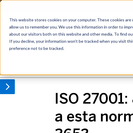
Conozc
Conozc
This website stores cookies on your computer. These cookies are u
TI Banca de Inversión
Private Equity IT
Cyb
C
allow us to remember you. We use this information in order to imp
Blog
Blog
about our visitors both on this website and other media. To find o
If you decline, your information won’t be tracked when you visit th
preference not to be tracked.
IT Due Diligence (ES)
Cybersecurity (ES)
Azure (ES)
AI (ES)
ISO 27001:
a esta nor