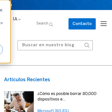
a más
a más
d
e
zure
AI
IA
Contact
cs
Search
Search
Contacto
Us
r
Artículos Recientes
¿Cómo es posible borrar 80,000
dispositivos e...
Microsoft 365 (ES)