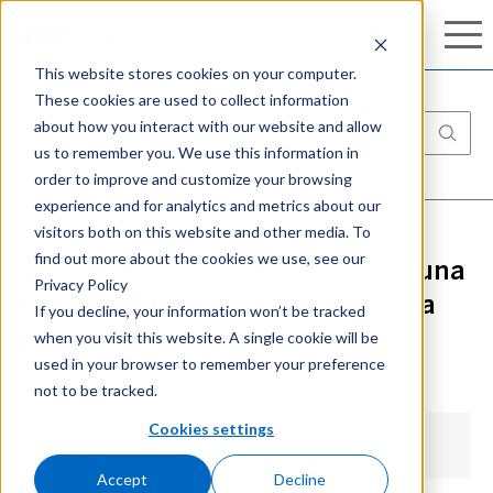
Conozca nuestro completo portafolio de
Search
Search
ciberseguridad:
Aprenda más
This website stores cookies on your computer.
These cookies are used to collect information
about how you interact with our website and allow
us to remember you. We use this information in
order to improve and customize your browsing
experience and for analytics and metrics about our
visitors both on this website and other media. To
find out more about the cookies we use, see our
¿Complejidad? Resuélvalo con una
Privacy Policy
implementación de nube híbrida
If you decline, your information won’t be tracked
when you visit this website. A single cookie will be
[05]
used in your browser to remember your preference
not to be tracked.
Cookies settings
Accept
Decline