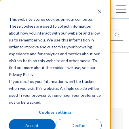
Conozca nuestro completo portafolio de
Search
Search
ciberseguridad:
Aprenda más
This website stores cookies on your computer.
These cookies are used to collect information
about how you interact with our website and allow
us to remember you. We use this information in
order to improve and customize your browsing
experience and for analytics and metrics about our
visitors both on this website and other media. To
find out more about the cookies we use, see our
CIS Controls en Microsoft 365:
Privacy Policy
claves para una postura de
If you decline, your information won’t be tracked
when you visit this website. A single cookie will be
seguridad sólida en empresas
used in your browser to remember your preference
not to be tracked.
Cookies settings
Entendiendo los CIS Controls
Accept
Decline