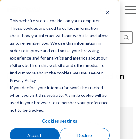
Conozca nuestro completo portafolio de
Search
Search
ciberseguridad:
Aprenda más
This website stores cookies on your computer.
These cookies are used to collect information
about how you interact with our website and allow
us to remember you. We use this information in
order to improve and customize your browsing
experience and for analytics and metrics about our
visitors both on this website and other media. To
find out more about the cookies we use, see our
Datos sobre la Ciberseguridad en
Privacy Policy
México que debe conocer
If you decline, your information won’t be tracked
when you visit this website. A single cookie will be
used in your browser to remember your preference
not to be tracked.
Cookies settings
Panorama de la Ciberseguridad en México
Accept
Decline
La paradoja de la interconectividad