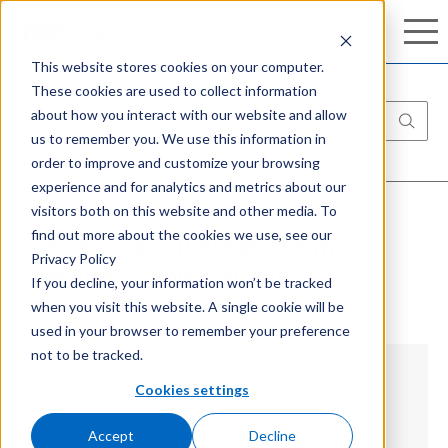
Conozca nuestro completo portafolio de
Search
Search
ciberseguridad:
Aprenda más
This website stores cookies on your computer.
These cookies are used to collect information
about how you interact with our website and allow
us to remember you. We use this information in
order to improve and customize your browsing
experience and for analytics and metrics about our
visitors both on this website and other media. To
find out more about the cookies we use, see our
Los ataques cibernéticos más
Privacy Policy
comunes y cómo evitarlos
If you decline, your information won’t be tracked
when you visit this website. A single cookie will be
used in your browser to remember your preference
not to be tracked.
Cookies settings
5 de los ataques de Ciberseguridad más comunes
Accept
Decline
1. Malware (programa malicioso)