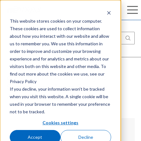
Conozca nuestro completo portafolio de
Search
Search
ciberseguridad:
Aprenda más
This website stores cookies on your computer.
These cookies are used to collect information
about how you interact with our website and allow
us to remember you. We use this information in
order to improve and customize your browsing
experience and for analytics and metrics about our
visitors both on this website and other media. To
find out more about the cookies we use, see our
¿Qué son los Azure Analysis
Privacy Policy
Services con Azure Synapse
If you decline, your information won’t be tracked
when you visit this website. A single cookie will be
Analytics?
used in your browser to remember your preference
not to be tracked.
Cookies settings
¿Qué es Azure Analysis Services?
Accept
Decline