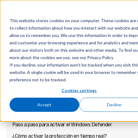
Conozca nuestro completo portafolio de cibersegurida
Sear
Sear
más
This website stores cookies on your computer. These cookies are
to collect information about how you interact with our website an
allow us to remember you. We use this information in order to imp
and customize your browsing experience and for analytics and metr
about our visitors both on this website and other media. To find ou
more about the cookies we use, see our Privacy Policy
If you decline, your information won’t be tracked when you visit thi
website. A single cookie will be used in your browser to remember 
¿Cómo activar el Windows Defender
preference not to be tracked.
Cookies settings
Accept
Decline
¿Qué es el Antivirus Windows Defender?
Paso a paso para activar el Windows Defender
¿Cómo activar la protección en tiempo real?