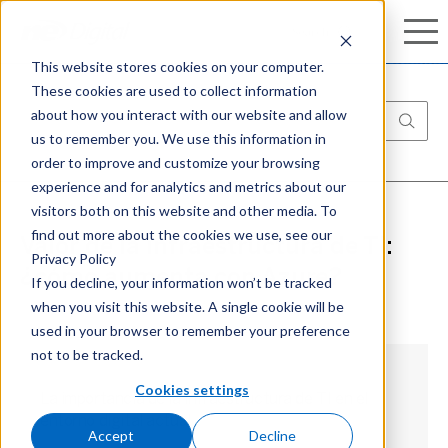
Conozca nuestro completo portafolio de
Search
Search
ciberseguridad:
Aprenda más
This website stores cookies on your computer.
These cookies are used to collect information
about how you interact with our website and allow
us to remember you. We use this information in
order to improve and customize your browsing
experience and for analytics and metrics about our
visitors both on this website and other media. To
find out more about the cookies we use, see our
Valor de la infraestructura de TI:
Privacy Policy
¿cómo aumenta con Azure?
If you decline, your information won’t be tracked
when you visit this website. A single cookie will be
used in your browser to remember your preference
not to be tracked.
Cookies settings
La importancia de la infraestructura de TI en el
entorno digital actual
Accept
Decline