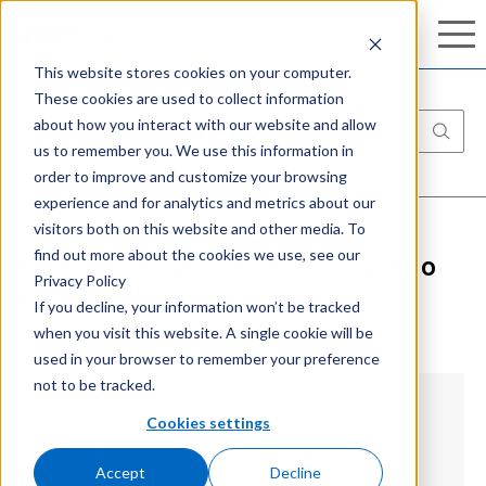
Conozca nuestro completo portafolio de
Search
Search
ciberseguridad:
Aprenda más
This website stores cookies on your computer.
These cookies are used to collect information
about how you interact with our website and allow
us to remember you. We use this information in
order to improve and customize your browsing
experience and for analytics and metrics about our
visitors both on this website and other media. To
find out more about the cookies we use, see our
Qué es un SOC: ¿Es mejor crear o
Privacy Policy
contratar uno?
If you decline, your information won’t be tracked
when you visit this website. A single cookie will be
used in your browser to remember your preference
not to be tracked.
Cookies settings
¿Qué es un SOC?
Accept
Decline
Subcontratación vs. creación interna de un SOC