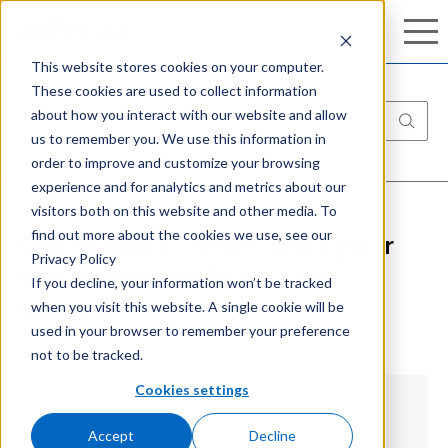
Conozca nuestro completo portafolio de
Search
Search
ciberseguridad:
Aprenda más
This website stores cookies on your computer.
These cookies are used to collect information
about how you interact with our website and allow
us to remember you. We use this information in
order to improve and customize your browsing
experience and for analytics and metrics about our
visitors both on this website and other media. To
find out more about the cookies we use, see our
Qué es Azure Site Recovery y por
Privacy Policy
qué es importante para mi
If you decline, your information won’t be tracked
when you visit this website. A single cookie will be
empresa
used in your browser to remember your preference
not to be tracked.
Cookies settings
¿Qué es Azure Site Recovery?
Accept
Decline