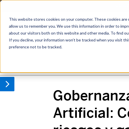
Conozc
Conozc
This website stores cookies on your computer. These cookies are u
TI Banca de Inversión
Private Equity IT
Cyb
C
allow us to remember you. We use this information in order to imp
Blog
Blog
about our visitors both on this website and other media. To find o
If you decline, your information won’t be tracked when you visit th
preference not to be tracked.
IT Due Diligence (ES)
Cybersecurity (ES)
Azure (ES)
AI (ES)
Gobernanza
Artificial: