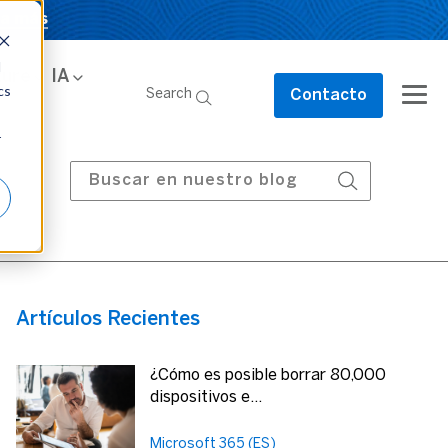
a más
a más
d
e
zure
AI
IA
Contact
cs
Search
Search
Contacto
Us
r
Artículos Recientes
¿Cómo es posible borrar 80,000
dispositivos e...
Microsoft 365 (ES)