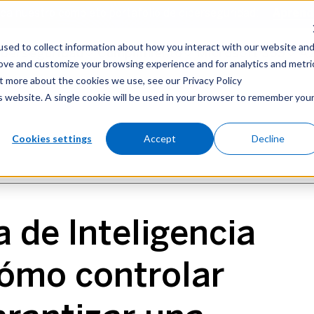
a nuestro completo portafolio de ciberseguridad:
a nuestro completo portafolio de ciberseguridad:
Aprend
Aprend
sed to collect information about how you interact with our website an
ersecurity
iberseguridad
Compliance
Cumplimiento
Microsoft 365
Microsoft 365
Azur
A
rove and customize your browsing experience and for analytics and metri
ut more about the cookies we use, see our Privacy Policy
is website. A single cookie will be used in your browser to remember you
Compliance (ES)
Microsoft 365 (ES)
Cookies settings
Accept
Decline
 de Inteligencia
 Cómo controlar