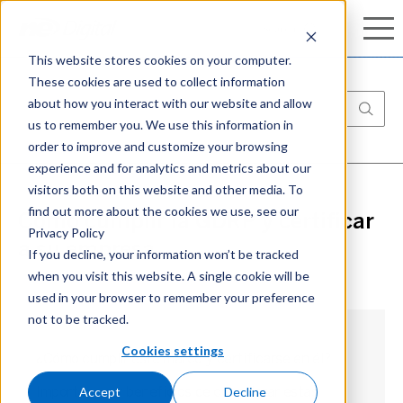
Conozca nuestro completo portafolio de
Search
Search
ciberseguridad:
Aprenda más
This website stores cookies on your computer.
These cookies are used to collect information
about how you interact with our website and allow
us to remember you. We use this information in
order to improve and customize your browsing
experience and for analytics and metrics about our
visitors both on this website and other media. To
find out more about the cookies we use, see our
Cómo cumplir la GDRP y certificar
Privacy Policy
a su empresa
If you decline, your information won’t be tracked
when you visit this website. A single cookie will be
used in your browser to remember your preference
not to be tracked.
Cookies settings
¿Cómo cumplir este marco y certificarse en él?
Accept
Decline
Importancia y beneficios de considerar estas