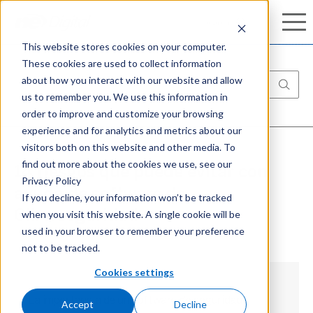
Conozca nuestro completo portafolio de
Search
Search
ciberseguridad:
Aprenda más
This website stores cookies on your computer.
These cookies are used to collect information
about how you interact with our website and allow
us to remember you. We use this information in
order to improve and customize your browsing
experience and for analytics and metrics about our
visitors both on this website and other media. To
find out more about the cookies we use, see our
14 riesgos que puede evitar con
Privacy Policy
ayuda de software de
If you decline, your information won’t be tracked
when you visit this website. A single cookie will be
Ciberseguridad
used in your browser to remember your preference
not to be tracked.
Cookies settings
La importancia de un software de seguridad
Accept
Decline