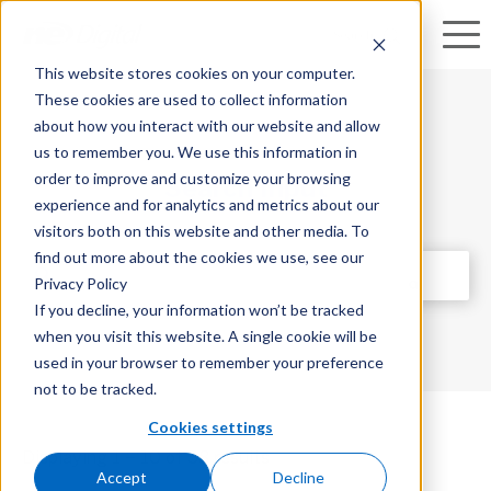
Search
This website stores cookies on your computer.
These cookies are used to collect information
about how you interact with our website and allow
us to remember you. We use this information in
order to improve and customize your browsing
Search Input
experience and for analytics and metrics about our
visitors both on this website and other media. To
find out more about the cookies we use, see our
This is a search field with an auto-suggest fea
Privacy Policy
If you decline, your information won’t be tracked
There are no suggestions because the search field is e
when you visit this website. A single cookie will be
used in your browser to remember your preference
not to be tracked.
Cookies settings
Displaying 1 – 10 of 58 results
Accept
Decline